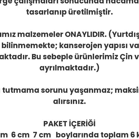
 arge çalışmaları sonucunda hacamat
tasarlanıp üretilmiştir.
ımız malzemeler ONAYLIDIR. (Yurtdış
 bilinmemekte; kanserojen yapısı var
ktadır. Bu sebeple ürünlerimiz Çin 
ayrılmaktadır.)
a tutmama sorunu yaşanmaz; maks
alırsınız.
PAKET İÇERİĞİ
cm 6 cm 7 cm boylarında toplam 6 k