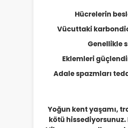
Hücrelerin bes
Vücuttaki karbondio
Genellikle 
Eklemleri güçlendir
Adale spazmları teda
Yoğun kent yaşamı, tra
kötü hissediyorsunuz.