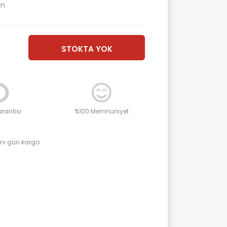
ın
STOKTA YOK
rantisi
%100 Memnuniyet
aynı gün kargo