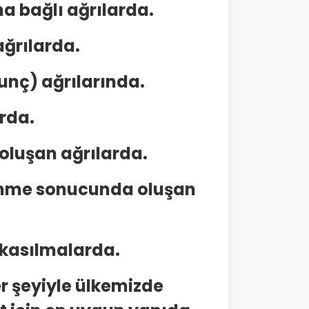
na bağlı ağrılarda.
ğrılarda.
lunç) ağrılarında.
arda.
oluşan ağrılarda.
lenme sonucunda oluşan
l kasılmalarda.
r şeyiyle ülkemizde