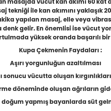
lan masajda vücut kan akımı 60 kat
tekniği ile kan akımını yaklaşık 200 
akika yapılan masaj, elle veya vibras
 denk gelir. En önemlisi ise vücut 
urtulmada yüksek oranda başarılı bir
Kupa Çekmenin Faydaları :
Aşırı yorgunluğun azaltılması
ı sonucu vücutta oluşan kırgınlıklar
rme döneminde oluşan ağrıların gide
ni doğum yapmış bayanlarda süt g