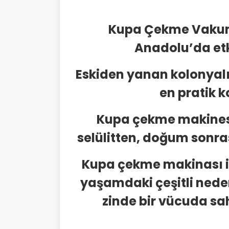
Kupa Çekme Vakumlu
Anadolu’da etk
Eskiden yanan kolonyalı
en pratik k
Kupa çekme makinesi 
selülitten, doğum sonra
Kupa çekme makinası il
yaşamdaki çeşitli nede
zinde bir vücuda sah