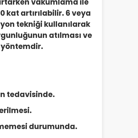
 artarken vakumlama ile
kat artırılabilir. 6 veya
yon tekniği kullanılarak
yorgunluğunun atılması ve
 yöntemdir.
ın tedavisinde.
rilmesi.
elmemesi durumunda.