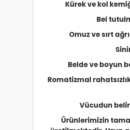
Kürek ve kol kemiğ
Bel tutu
Omuz ve sırt ağrı
Sini
Belde ve boyun b
Romatizmal rahatsızlı
Vücudun belirl
Ürünlerimizin tama