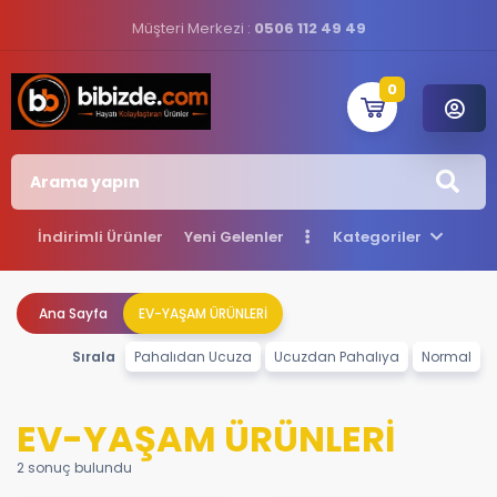
Müşteri Merkezi :
0506 112 49 49
0
İndirimli Ürünler
Yeni Gelenler
Kategoriler
Ana Sayfa
EV-YAŞAM ÜRÜNLERİ
Sırala
Pahalıdan Ucuza
Ucuzdan Pahalıya
Normal
EV-YAŞAM ÜRÜNLERİ
2 sonuç bulundu