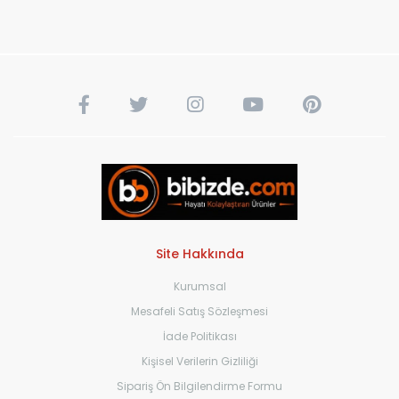
Site Hakkında
Kurumsal
Mesafeli Satış Sözleşmesi
İade Politikası
Kişisel Verilerin Gizliliği
Sipariş Ön Bilgilendirme Formu