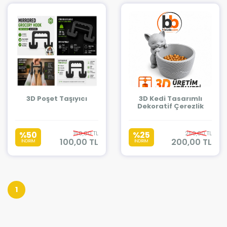
3D Poşet Taşıyıcı
3D Kedi Tasarımlı
Dekoratif Çerezlik
%50
150,00 TL
%25
250,00 TL
100,00 TL
200,00 TL
İNDİRİM
İNDİRİM
1