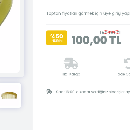
Toptan fiyatları görmek için üye girişi yap
150,00 TL
%50
100,00 TL
İNDİRİM
Hızlı Kargo
İade Ga
Saat 16:00' a kadar verdiğiniz siparişler 