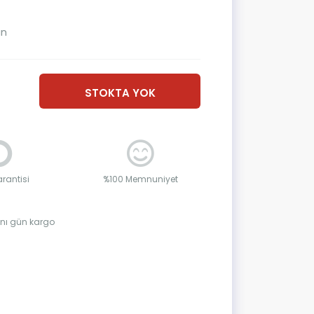
ın
STOKTA YOK
rantisi
%100 Memnuniyet
aynı gün kargo