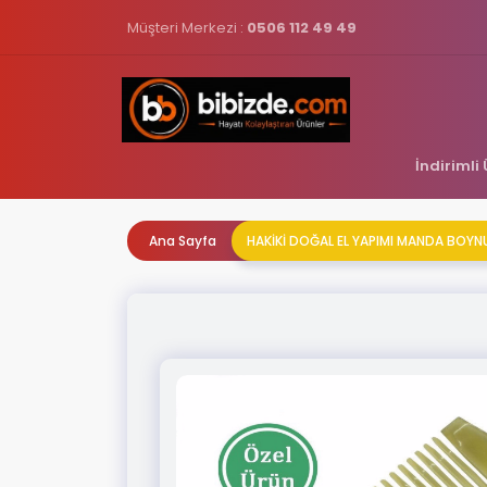
Müşteri Merkezi :
0506 112 49 49
İndirimli
Ana Sayfa
HAKİKİ DOĞAL EL YAPIMI MANDA BOYN