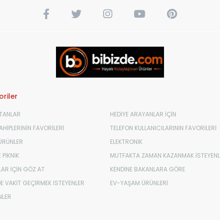
riler
TANLAR
HEDİYE ARAYANLAR İÇİN
HİPLERİNİN FAVORİLERİ
TELEFON KULLANICILARININ FAVORİLERİ
 ÜRÜNLER
ELEKTRONİK
 PİKNİK
MUTFAKTA ZAMAN KAZANMAK İSTEYENL
AR İÇİN GÖZ AT
KENDİNE BAKANLARA GÖRE
E VAKİT GEÇİRMEK İSTEYENLER
EV-YAŞAM ÜRÜNLERİ
NLER