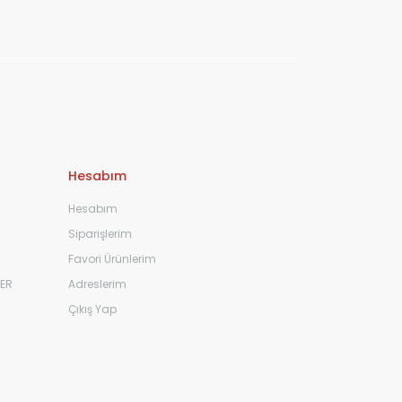
Hesabım
Hesabım
Siparişlerim
Favori Ürünlerim
ER
Adreslerim
Çıkış Yap