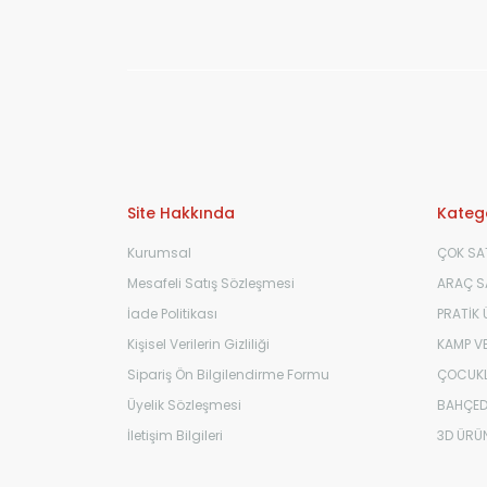
Site Hakkında
Katego
Kurumsal
ÇOK SA
Mesafeli Satış Sözleşmesi
ARAÇ SA
İade Politikası
PRATİK
Kişisel Verilerin Gizliliği
KAMP VE
Sipariş Ön Bilgilendirme Formu
ÇOCUKL
Üyelik Sözleşmesi
BAHÇED
İletişim Bilgileri
3D ÜRÜ