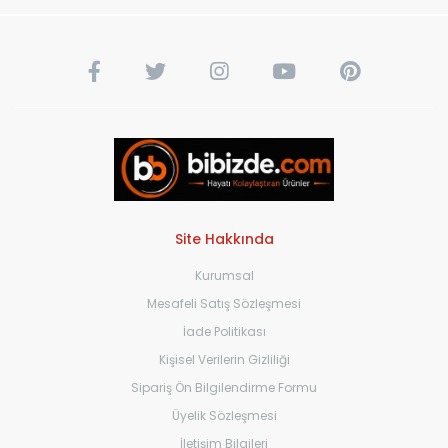
Site Hakkında
Kurumsal
Mesafeli Satış Sözleşmesi
İade Politikası
Kişisel Verilerin Gizliliği
Sipariş Ön Bilgilendirme Formu
Üyelik Sözleşmesi
İletişim Bilgileri