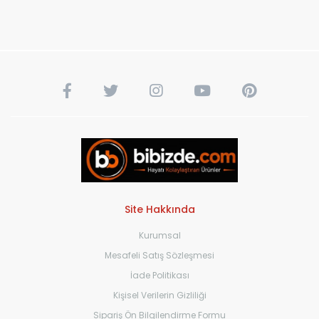
Site Hakkında
Kurumsal
Mesafeli Satış Sözleşmesi
İade Politikası
Kişisel Verilerin Gizliliği
Sipariş Ön Bilgilendirme Formu