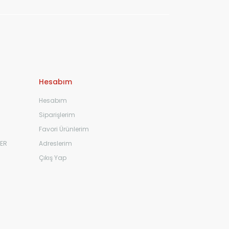
Hesabım
Hesabım
Siparişlerim
Favori Ürünlerim
ER
Adreslerim
Çıkış Yap