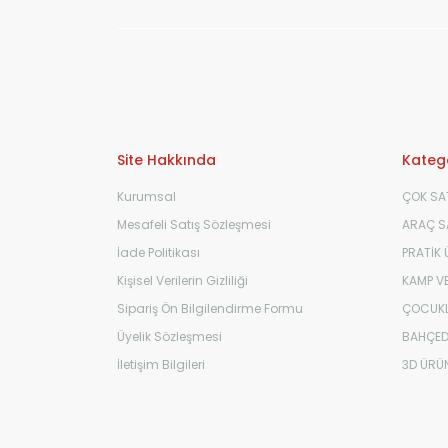
Site Hakkında
Katego
Kurumsal
ÇOK SA
Mesafeli Satış Sözleşmesi
ARAÇ SA
İade Politikası
PRATİK
Kişisel Verilerin Gizliliği
KAMP VE
Sipariş Ön Bilgilendirme Formu
ÇOCUKL
Üyelik Sözleşmesi
BAHÇED
İletişim Bilgileri
3D ÜRÜ