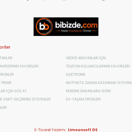
riler
TANLAR
HEDİYE ARAYANLAR İÇİN
HİPLERİNİN FAVORİLERİ
TELEFON KULLANICILARININ FAVORİLERİ
 ÜRÜNLER
ELEKTRONİK
 PİKNİK
MUTFAKTA ZAMAN KAZANMAK İSTEYENL
AR İÇİN GÖZ AT
KENDİNE BAKANLARA GÖRE
E VAKİT GEÇİRMEK İSTEYENLER
EV-YAŞAM ÜRÜNLERİ
NLER
E-Ticaret Yazılımı :
Limoonsoft DS