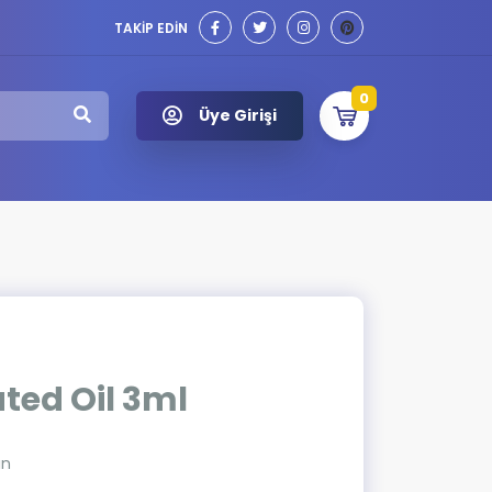
TAKİP EDİN
0
Üye Girişi
ted Oil 3ml
ın