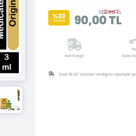
120,00 TL
%33
90,00 TL
İNDİRİM
Hızlı Kargo
İade Ga
Saat 16:00' a kadar verdiğiniz siparişler 