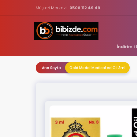
Müşteri Merkezi :
0506 112 49 49
İndirimli
Ana Sayfa
Gold Medal Medicated Oil 3ml