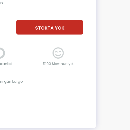
ın
STOKTA YOK
rantisi
%100 Memnuniyet
aynı gün kargo