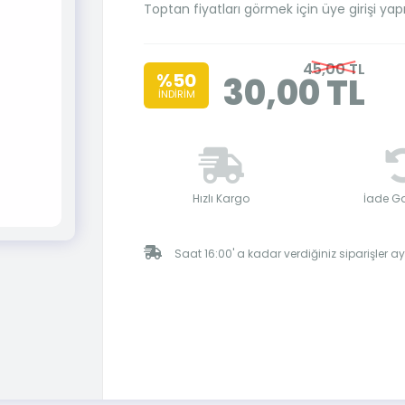
Toptan fiyatları görmek için üye girişi yap
45,00 TL
%50
30,00 TL
İNDİRİM
Hızlı Kargo
İade Ga
Saat 16:00' a kadar verdiğiniz siparişler 