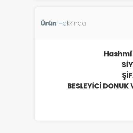
Ürün
Hakkında
Hashmi 
Sİ
Şİ
BESLEYİCİ DONUK V