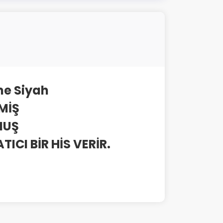
me Siyah
MİŞ
MUŞ
ICI BİR HİS VERİR.